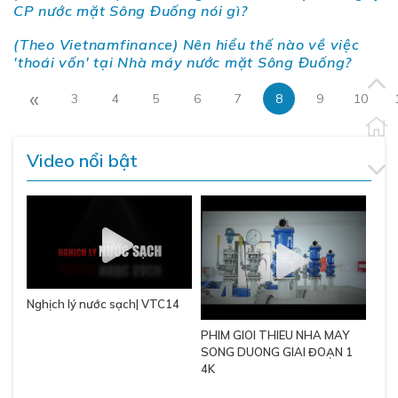
CP nước mặt Sông Đuống nói gì?
(Theo Vietnamfinance) Nên hiểu thế nào về việc
'thoái vốn' tại Nhà máy nước mặt Sông Đuống?
«
3
4
5
6
7
8
9
10
Video nổi bật
Nghịch lý nước sạch| VTC14
PHIM GIOI THIEU NHA MAY
SONG DUONG GIAI ĐOẠN 1
4K