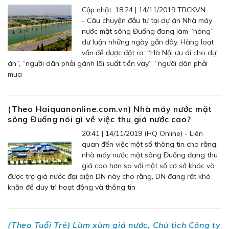
Cập nhật: 18:24 | 14/11/2019 TBCKVN
- Câu chuyện đầu tư tại dự án Nhà máy
nước mặt sông Đuống đang làm “nóng”
dư luận những ngày gần đây. Hàng loạt
vấn đề được đặt ra: “Hà Nội ưu ái cho dự
án”, “người dân phải gánh lãi suất tiền vay”, “người dân phải
mua
(Theo Haiquanonline.com.vn) Nhà máy nước mặt
sông Đuống nói gì về việc thu giá nước cao?
20:41 | 14/11/2019 (HQ Online) - Liên
quan đến việc một số thông tin cho rằng,
nhà máy nước mặt sông Đuống đang thu
giá cao hơn so với một số cơ sở khác và
được trợ giá nước đại diện DN này cho rằng, DN đang rất khó
khăn để duy trì hoạt động và thông tin
(Theo Tuổi Trẻ) Lùm xùm giá nước, Chủ tịch Công ty