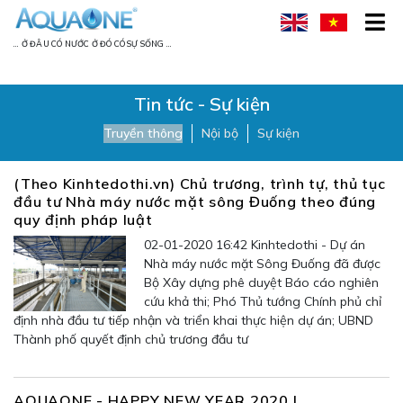
... Ở ĐÂU CÓ NƯỚC Ở ĐÓ CÓ SỰ SỐNG ...
Tin tức - Sự kiện
Truyền thông
Nội bộ
Sự kiện
(Theo Kinhtedothi.vn) Chủ trương, trình tự, thủ tục
đầu tư Nhà máy nước mặt sông Đuống theo đúng
quy định pháp luật
02-01-2020 16:42 Kinhtedothi - Dự án
Nhà máy nước mặt Sông Đuống đã được
Bộ Xây dựng phê duyệt Báo cáo nghiên
cứu khả thi; Phó Thủ tướng Chính phủ chỉ
định nhà đầu tư tiếp nhận và triển khai thực hiện dự án; UBND
Thành phố quyết định chủ trương đầu tư
AQUAONE - HAPPY NEW YEAR 2020 !