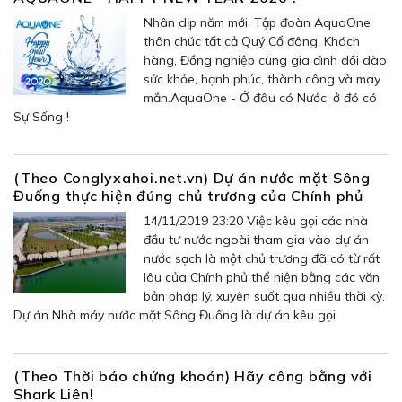
Nhân dịp năm mới, Tập đoàn AquaOne
thân chúc tất cả Quý Cổ đông, Khách
hàng, Đồng nghiệp cùng gia đình dồi dào
sức khỏe, hạnh phúc, thành công và may
mắn.AquaOne - Ở đâu có Nước, ở đó có
Sự Sống !
(Theo Conglyxahoi.net.vn) Dự án nước mặt Sông
Đuống thực hiện đúng chủ trương của Chính phủ
14/11/2019 23:20 Việc kêu gọi các nhà
đầu tư nước ngoài tham gia vào dự án
nước sạch là một chủ trương đã có từ rất
lâu của Chính phủ thể hiện bằng các văn
bản pháp lý, xuyên suốt qua nhiều thời kỳ.
Dự án Nhà máy nước mặt Sông Đuống là dự án kêu gọi
(Theo Thời báo chứng khoán) Hãy công bằng với
Shark Liên!