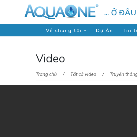
... Ở ĐÂ
Về chúng tôi
Dự Án
Tin t
Video
Trang chủ
Tất cả video
Truyền thôn