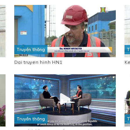
Truyền thông
T
Dai truyen hinh HN1
K
Truyền thông
T