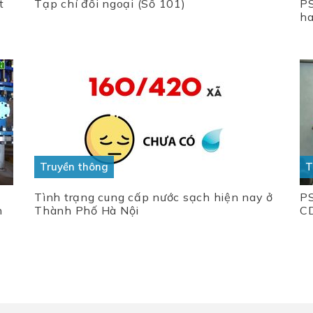
t
Tạp chí đối ngoại (Số 101)
PS
ha
Truyền thông
T
Tình trạng cung cấp nước sạch hiện nay ở
PS
n
Thành Phố Hà Nội
C