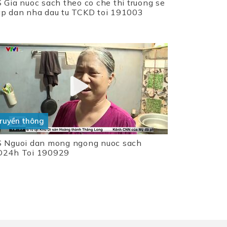
 Gia nuoc sach theo co che thi truong se
p dan nha dau tu TCKD toi 191003
ruyền thông
 Nguoi dan mong ngong nuoc sach
D24h Toi 190929