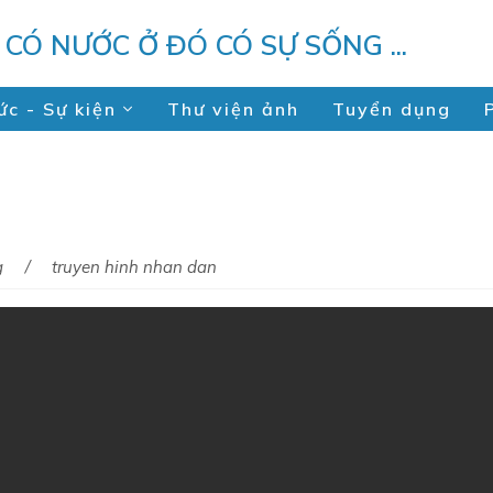
U CÓ NƯỚC Ở ĐÓ CÓ SỰ SỐNG ...
ức - Sự kiện
Thư viện ảnh
Tuyển dụng
g
truyen hinh nhan dan