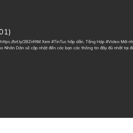
01)
https://bit.ly/2BZnRtM Xem #TinTuc hấp dẫn, Tổng Hợp #Video Mới nh
áo Nhân Dân sẽ cập nhật đến các bạn các thông tin đầy đủ nhất tại đ