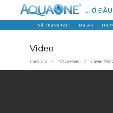
... Ở ĐÂ
Về chúng tôi
Dự Án
Tin t
Video
Trang chủ
Tất cả video
Truyền thôn