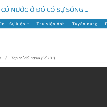
U CÓ NƯỚC Ở ĐÓ CÓ SỰ SỐNG ...
ức - Sự kiện
Thư viện ảnh
Tuyển dụng
g
Tạp chí đối ngoại (Số 101)