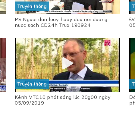
Truyền thông
T
PS Nguoi dan loay hoay dau noi duong
Đà
nuoc sach CD24h Trua 190924
0
Truyền thông
T
Kênh VTC10 phát sóng lúc 20g00 ngày
Đà
05/09/2019
ph