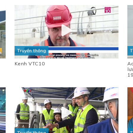
Truyền thông
T
Kenh VTC10
Aq
lư
1
Truyền thông
T