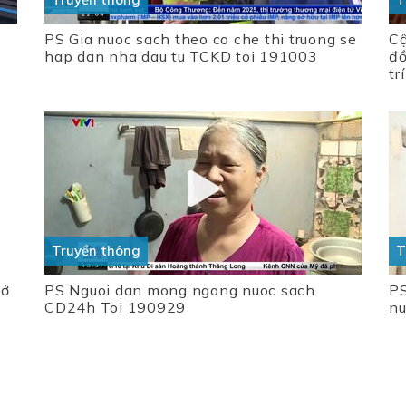
PS Gia nuoc sach theo co che thi truong se
Cậ
hap dan nha dau tu TCKD toi 191003
đồ
trí
Truyền thông
T
 ở
PS Nguoi dan mong ngong nuoc sach
PS
CD24h Toi 190929
nu