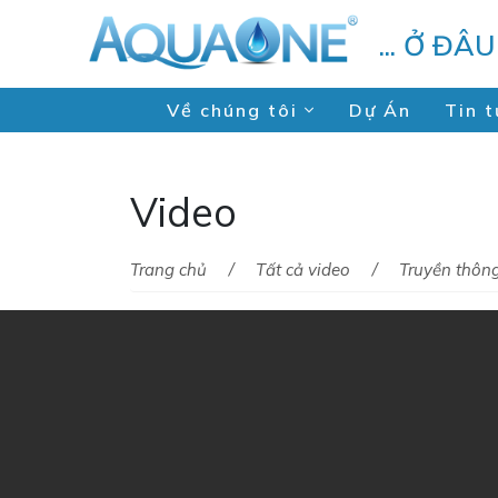
... Ở ĐÂ
Về chúng tôi
Dự Án
Tin t
Video
Trang chủ
Tất cả video
Truyền thôn