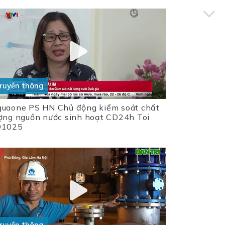
ruyền thông
uaone PS HN Chủ động kiểm soát chất
ợng nguồn nước sinh hoạt CD24h Toi
91025
ruyền thông