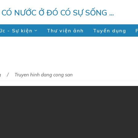
U CÓ NƯỚC Ở ĐÓ CÓ SỰ SỐNG ...
ức - Sự kiện
Thư viện ảnh
Tuyển dụng
g
Truyen hinh dang cong san