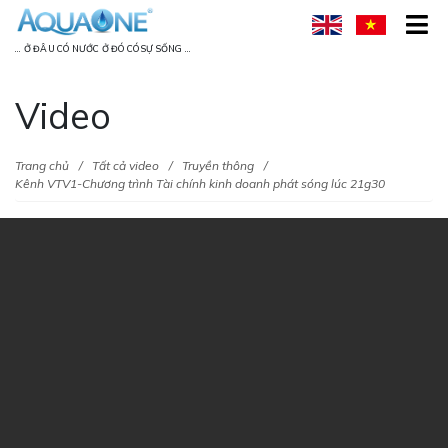
... Ở ĐÂU CÓ NƯỚC Ở ĐÓ CÓ SỰ SỐNG ...
Video
Trang chủ
Tất cả video
Truyền thông
Kênh VTV1-Chương trình Tài chính kinh doanh phát sóng lúc 21g30