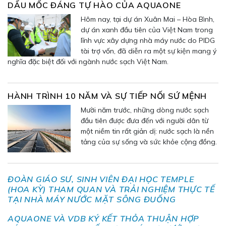
DẤU MỐC ĐÁNG TỰ HÀO CỦA AQUAONE
Hôm nay, tại dự án Xuân Mai – Hòa Bình,
dự án xanh đầu tiên của Việt Nam trong
lĩnh vực xây dựng nhà máy nước do PIDG
tài trợ vốn, đã diễn ra một sự kiện mang ý
nghĩa đặc biệt đối với ngành nước sạch Việt Nam.
HÀNH TRÌNH 10 NĂM VÀ SỰ TIẾP NỐI SỨ MỆNH
Mười năm trước, những dòng nước sạch
đầu tiên được đưa đến với người dân từ
một niềm tin rất giản dị: nước sạch là nền
tảng của sự sống và sức khỏe cộng đồng.
ĐOÀN GIÁO SƯ, SINH VIÊN ĐẠI HỌC TEMPLE
(HOA KỲ) THAM QUAN VÀ TRẢI NGHIỆM THỰC TẾ
TẠI NHÀ MÁY NƯỚC MẶT SÔNG ĐUỐNG
AQUAONE VÀ VDB KÝ KẾT THỎA THUẬN HỢP