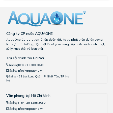
Công ty CP nước AQUAONE
AquaOne Corporation là tập đoàn đầu tư và phát triển dự án trong
lĩnh vực môi trường, đặc biệt là xử lý và cung cấp nước sạch sinh hoạt,
xử lý nước thải và bùn thải.
Trụ sở chính tại Hà Nội
(+84) 24 3388 3838
&nbsp
info@aquaone.vn
&nbsp
452 Lạc Long Quân, P. Nhật Tân, TP. Hà
&nbsp
Nội
Văn phòng tại Hồ Chí Minh
(+84) 28 6288 3030
&nbsp
info@aquaone.vn
&nbsp