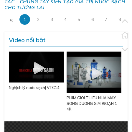
TÁC - CHUNG TAY KIẾN TẠO GIÁ TRỊ NƯỚC SẠCH
CHO TƯƠNG LAI
«
1
2
3
4
5
6
7
8
Video nổi bật
Nghịch lý nước sạch| VTC14
PHIM GIOI THIEU NHA MAY
SONG DUONG GIAI ĐOẠN 1
4K