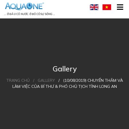
... Ở ĐÂU CÓ NƯỚC Ở ĐÓ CÓ SỰ SỐNG ...
Gallery
TRANG CHỦ
/
GALLERY
/
(10/08/2019) CHUYẾN THĂM VÀ
LÀM VIỆC CỦA BÍ THƯ & PHÓ CHỦ TỊCH TỈNH LONG AN